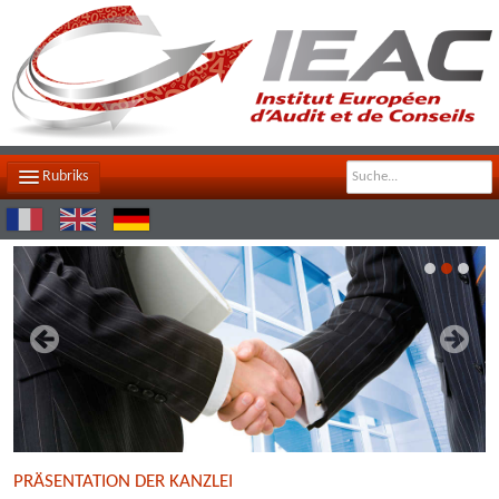
Rubriks
DIE KANZLEI
UNSER TEAM
UNSERE AUFGABEN
KONTAKT
ZUGRIFFSPLAN
NEWSFEED
PRÄSENTATION DER KANZLEI