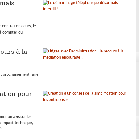
rmais
 contrat en cours, le
 à compter du
cours à la
ont prochainement faire
cation pour
ner un avis sur les
n impact technique,
é.