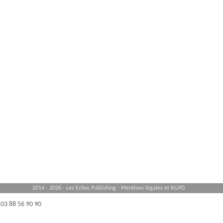
2014 - 2026 - Les Echos Publishing -
Mentions légales et RGPD
03 88 56 90 90