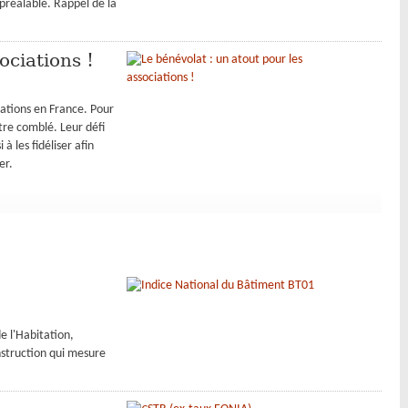
 préalable. Rappel de la
ociations !
iations en France. Pour
être comblé. Leur défi
 les fidéliser afin
er.
e l'Habitation,
onstruction qui mesure