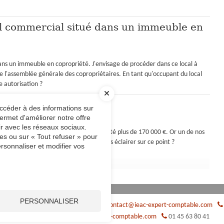
al commercial situé dans un immeuble en
dans un immeuble en copropriété. J'envisage de procéder dans ce local à
de l'assemblée générale des copropriétaires. En tant qu'occupant du local
 autorisation ?
par une association
accéder à des informations sur
ermet d'améliorer notre offre
ir avec les réseaux sociaux.
éral a, depuis le début de l'année, récolté plus de 170 000 €. Or un de nos
es ou sur « Tout refuser » pour
bligations comptables. Pouvez-vous nous éclairer sur ce point ?
rsonnaliser et modifier vos
PERSONNALISER
res Lumière
67201
ECKBOLSHEIM
contact@ieac-expert-comptable.com
e
75016
PARIS
contact@ieac-expert-comptable.com
01 45 63 80 41