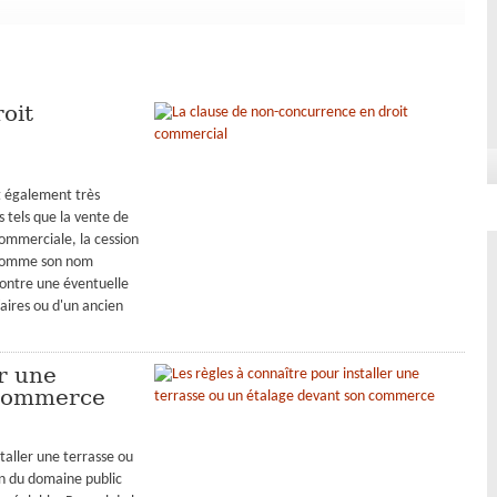
oit
t également très
s tels que la vente de
commerciale, la cession
. Comme son nom
contre une éventuelle
faires ou d'un ancien
er une
 commerce
aller une terrasse ou
on du domaine public