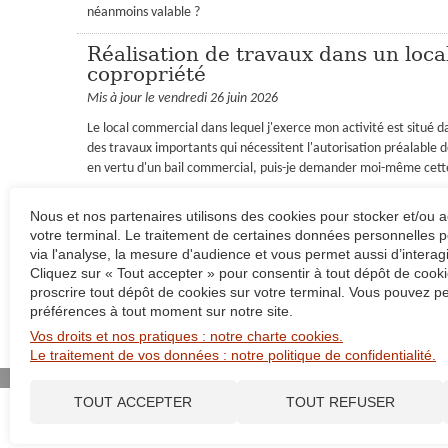
néanmoins valable ?
Réalisation de travaux dans un loc
copropriété
Mis à jour le vendredi 26 juin 2026
Le local commercial dans lequel j'exerce mon activité est situé 
des travaux importants qui nécessitent l'autorisation préalable 
en vertu d'un bail commercial, puis-je demander moi-même cette
Établissement de comptes annuels 
Nous et nos partenaires utilisons des cookies pour stocker et/ou 
Mis à jour le mardi 16 juin 2026
votre terminal. Le traitement de certaines données personnelles p
via l'analyse, la mesure d'audience et vous permet aussi d’interag
À la suite de très nombreux dons, notre association d'intérêt gén
Cliquez sur « Tout accepter » pour consentir à tout dépôt de cooki
adhérents nous a indiqué que cette situation nous imposait des o
proscrire tout dépôt de cookies sur votre terminal. Vous pouvez pe
préférences à tout moment sur notre site.
LES AUTRES QUESTIONS-RÉPONSES EN JURIDIQUE
Vos droits et nos pratiques : notre charte cookies.
Le traitement de vos données : notre politique de confidentialité.
Plan du site
Contact
Plan d'accès
Administration
TOUT ACCEPTER
TOUT REFUSER
Notre bureau de Strasbourg
1 C rue des Frè
Notre bureau de Paris
19 rue Auguste Vacqueri