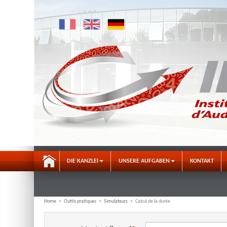
DIE KANZLEI
UNSERE AUFGABEN
KONTAKT
Home
>
Outils pratiques
>
Simulateurs
>
Calcul de la durée